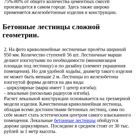
75%-80% от общего количества цементных смесей
производится в самом городе. Здесь также широко
применяется железобетонные изделия и конструкции.
Бетонные лестницы сложной
геометрии.
2. На фото криволинейные лестничные пролёты шириной
950 мм. Количество ступеней 56 шт. Лестничные марши
делают изогнутыми по необходимости (минимизация
площади под лестницу) и по дизайну (элемент украшения
помещения). Но для удобной ходьбы, диаметр такого изделия
не может быть меньше 2 м. Лестницы из железобетона
изогнутой формы делятся на два вида:
- циркулярные (марш имеет 1 центр изгиба);
- лекальные (несколько радиусов изгиба).
Расчет лекальной конструкции основывается на трехмерной
модели изделия. Качественная криволинейная лестница,
обладая всеми достоинствами бетонных лестниц, сама по
себе может стать эстетическим центром самого изысканного
помещения. Лекальные
бетонные лестницы
обойдутся
дороже циркулярных. Последние в среднем стоят от 30 тыс.
рублей за 1 метр высоты.